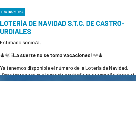
08/08/2024
LOTERÍA DE NAVIDAD S.T.C. DE CASTRO-
URDIALES
Estimado socio/a,
🎄🌞
¡La suerte no se toma vacaciones!
🌞🎄
Ya tenemos disponible el número de la Lotería de Navidad.
¡Prepárate para que la magia navideña te acompañe desde el
verano! 🌴🍀
No esperes a diciembre, asegura tu décimo y empieza a soñar
con un gran premio mientras disfrutas del sol. ¿Te imaginas
recibir el Gordo con un mojito en la mano? ¡Este podría ser tu
año!
¡Corre y consigue el tuyo!
🎫✨