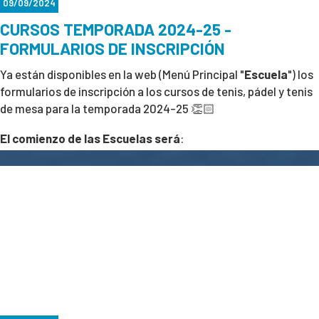
09/09/2024
CURSOS TEMPORADA 2024-25 -
FORMULARIOS DE INSCRIPCIÓN
Ya están disponibles en la web (Menú Principal "
Escuela
") los
formularios de inscripción a los cursos de tenis, pádel y tenis
de mesa para la temporada 2024-25 👏🏻
El comienzo de las Escuelas será
:
🎾 Escuela de tenis comienza el 1 de octubre.
🎾 Escuela de pádel comienza el 23 de septiembre.
🎾 Escuela de tenis mesa comienza el 17 de septiembre.