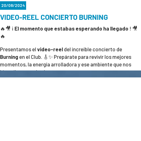
20/08/2024
VIDEO-REEL CONCIERTO BURNING
🔥🎥 ¡
El momento que estabas esperando ha llegado
! 🎥
🔥
Presentamos el
video-reel
del increíble concierto de
Burning
en el Club. 🎸✨ Prepárate para revivir los mejores
momentos, la energía arrolladora y ese ambiente que nos
hizo vibrar a todos/as.
¿Estás listo/a para volver a sentirlo? Clic en la imagen, dale
play y disfruta. 🎶🔥
🎥
VER VÍDEO-REEL