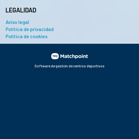
LEGALIDAD
Aviso legal
Política de privacidad
Política de cookies
Software de gestión de centros deportivos
Las cookies de este sitio web se usan para personalizar el
contenido y los anuncios, ofrecer funciones de redes
sociales y analizar el tráfico. Además, compartimos
información sobre el uso que haga del sitio web con nuestros
partners de redes sociales, publicidad y análisis web, quienes
pueden combinarla con otra información que les haya
proporcionado o que hayan recopilado a partir del uso que
haya hecho de sus servicios.