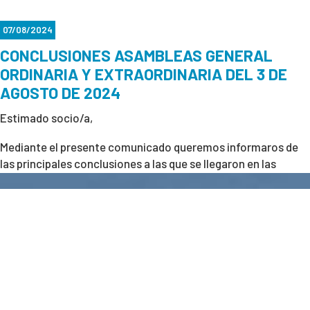
07/08/2024
CONCLUSIONES ASAMBLEAS GENERAL
ORDINARIA Y EXTRAORDINARIA DEL 3 DE
AGOSTO DE 2024
Estimado socio/a,
Mediante el presente comunicado queremos informaros de
las principales conclusiones a las que se llegaron en las
pasadas Asambleas General Ordinaria y Extraordinaria del 3
de agosto del 2024.
Podrás encontrar y descargar las conclusiones en la web,
en el apartado privado de "Documentación"