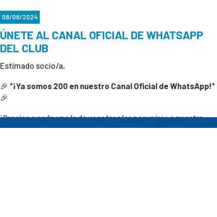
08/08/2024
ÚNETE AL CANAL OFICIAL DE WHATSAPP
DEL CLUB
Estimado socio/a,
🎉 *
¡Ya somos 200 en nuestro Canal Oficial de WhatsApp!
*
🎉
¡Gracias a cada uno/a de vosotros/as por unirse a nuestra
comunidad! 🙌 Vuestro apoyo nos impulsa a seguir creciendo
y mejorando cada día. Juntos, estamos creando un espacio
donde las noticias y novedades del club llegan directamente
a la palma de tu mano.
Esto es solo el comienzo. ¡Vamos por más! 💪
¡
Haz clic
AQUÍ
y únete hoy mismo
! 📲✨