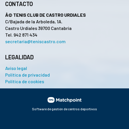
CONTACTO
Â© TENIS CLUB DE CASTRO URDIALES
C/Bajada de la Arboleda, 1A.
Castro Urdiales 39700 Cantabria
Tel. 942 871 434
secretaria@teniscastro.com
LEGALIDAD
Aviso legal
Política de privacidad
Política de cookies
Software de gestión de centros deportivos
Las cookies de este sitio web se usan para personalizar el
contenido y los anuncios, ofrecer funciones de redes