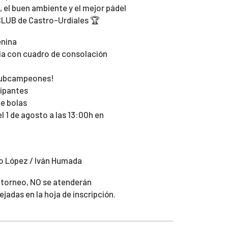
, el buen ambiente y el mejor pádel
CLUB de Castro-Urdiales 🏆
enina
ia con cuadro de consolación
 subcampeones!
cipantes
de bolas
l 1 de agosto a las 13:00h en
cio López / Iván Humada
 torneo, NO se atenderán
jadas en la hoja de inscripción.