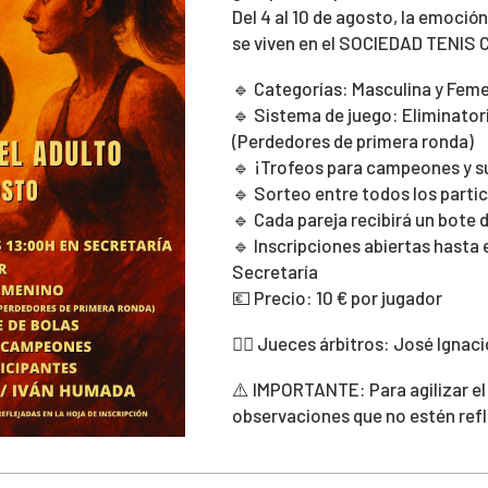
Del 4 al 10 de agosto, la emoción
se viven en el SOCIEDAD TENIS 
🔹 Categorías: Masculina y Fem
🔹 Sistema de juego: Eliminator
(Perdedores de primera ronda)
🔹 ¡Trofeos para campeones y
🔹 Sorteo entre todos los parti
🔹 Cada pareja recibirá un bote 
🔹 Inscripciones abiertas hasta e
Secretaría
💶 Precio: 10 € por jugador
👨‍⚖️ Jueces árbitros: José Igna
⚠️ IMPORTANTE: Para agilizar el
observaciones que no estén refle