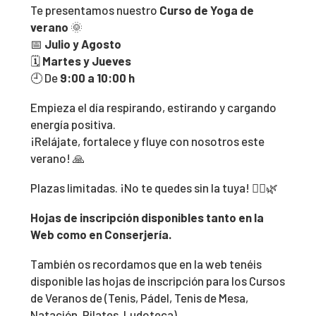
Te presentamos nuestro
Curso de Yoga de
verano
🌞
📅
Julio y Agosto
🗓️
Martes y Jueves
🕘 De
9:00 a 10:00 h
Empieza el día respirando, estirando y cargando
energía positiva.
¡Relájate, fortalece y fluye con nosotros este
verano! 🙏
Plazas limitadas. ¡No te quedes sin la tuya! 🧘‍♀️🌿
Hojas de inscripción disponibles tanto en la
Web como en Conserjería.
También os recordamos que en la web tenéis
disponible las hojas de inscripción para los Cursos
de Veranos de (Tenis, Pádel, Tenis de Mesa,
Natación, Pilates, Ludoteca)