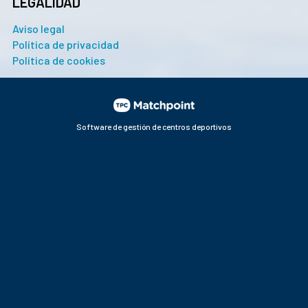
LEGALIDAD
Aviso legal
Política de privacidad
Política de cookies
Software de gestión de centros deportivos
Las cookies de este sitio web se usan para personalizar el
contenido y los anuncios, ofrecer funciones de redes
sociales y analizar el tráfico. Además, compartimos
información sobre el uso que haga del sitio web con nuestros
partners de redes sociales, publicidad y análisis web, quienes
pueden combinarla con otra información que les haya
proporcionado o que hayan recopilado a partir del uso que
haya hecho de sus servicios.